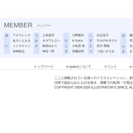
MEMBER
メンバー
あ
アキワシンヤ
う
上本眞司
川野隆司
し
白石佳子
は
服
あさいとおる
お
オガワヒロシ
け
K-SuKe
す
すがのやすのり
早
い
イトウケイジ
か
柿田ゆかり
こ
小松原 英
た
田川 秀樹
ふ
古
岩崎政志
神谷一郎
さ
斉藤好和
つ
つぼいひろき
ま
ま
トップページ
e-spaceについて
イベント
e
ここに掲載されている個々のイラストレーション、創
法律で認められたものを除き、無断での転用・引用は
COPYRIGHT 2009-2026 ILLUSTRATOR E SPACE. A