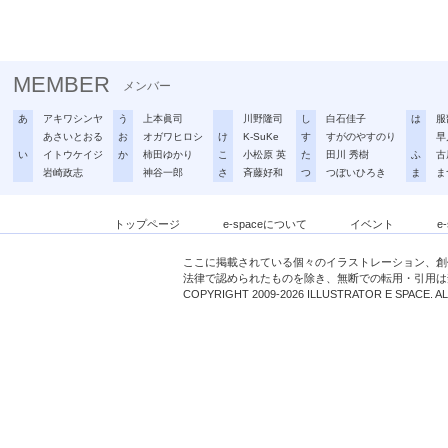
MEMBER
メンバー
あ
アキワシンヤ
う
上本眞司
川野隆司
し
白石佳子
は
服
あさいとおる
お
オガワヒロシ
け
K-SuKe
す
すがのやすのり
早
い
イトウケイジ
か
柿田ゆかり
こ
小松原 英
た
田川 秀樹
ふ
古
岩崎政志
神谷一郎
さ
斉藤好和
つ
つぼいひろき
ま
ま
トップページ
e-spaceについて
イベント
e
ここに掲載されている個々のイラストレーション、創
法律で認められたものを除き、無断での転用・引用は
COPYRIGHT 2009-2026 ILLUSTRATOR E SPACE. A