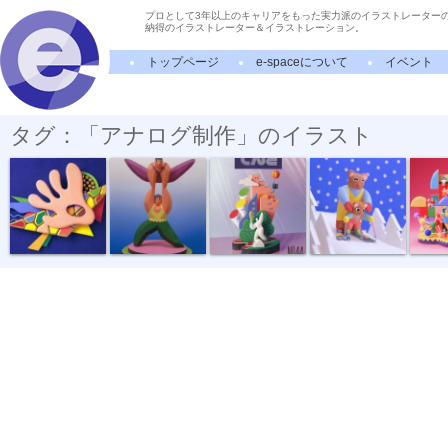
プロとして3年以上のキャリアをもった実力派のイラストレーター
納得のイラストレーター＆イラストレーション。
トップページ
e-spaceについて
イベント
タグ：「アナログ制作」のイラスト
細胞分裂
組体操 若い力
日立電器情報...
アニマルカレ...
日本テレ