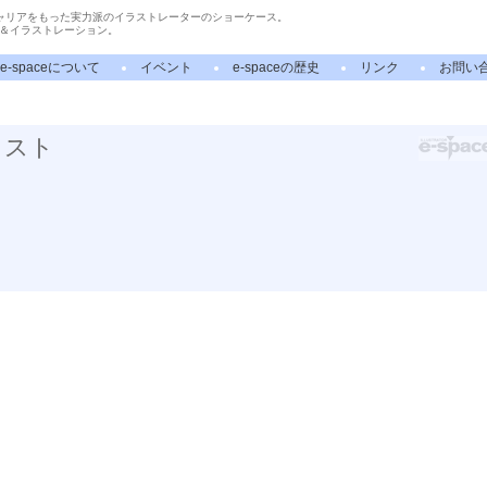
ャリアをもった実力派のイラストレーターのショーケース。
＆イラストレーション。
e-spaceについて
イベント
e-spaceの歴史
リンク
お問い
ラスト