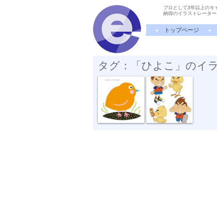
プロとして3年以上のキ
納得のイラストレーター
トップページ
タグ：「ひよこ」のイ
ピヨちゃんの...
ボクとトリさ...