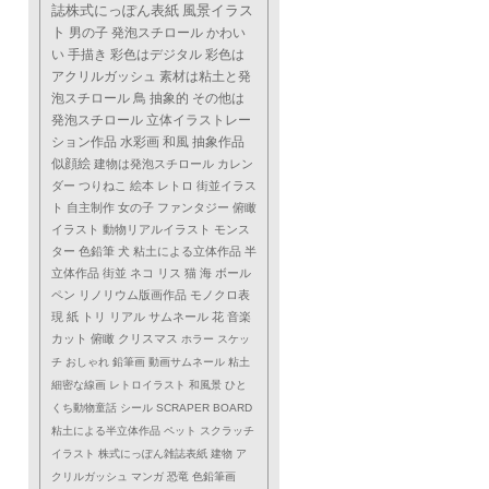
誌株式にっぽん表紙
風景イラス
ト
男の子
発泡スチロール
かわい
い
手描き
彩色はデジタル
彩色は
アクリルガッシュ
素材は粘土と発
泡スチロール
鳥
抽象的
その他は
発泡スチロール
立体イラストレー
ション作品
水彩画
和風
抽象作品
似顔絵
建物は発泡スチロール
カレン
ダー
つりねこ
絵本
レトロ
街並イラス
ト
自主制作
女の子
ファンタジー
俯瞰
イラスト
動物リアルイラスト
モンス
ター
色鉛筆
犬
粘土による立体作品
半
立体作品
街並
ネコ
リス
猫
海
ボール
ペン
リノリウム版画作品
モノクロ表
現
紙
トリ
リアル
サムネール
花
音楽
カット
俯瞰
クリスマス
ホラー
スケッ
チ
おしゃれ
鉛筆画
動画サムネール
粘土
細密な線画
レトロイラスト
和風景
ひと
くち動物童話
シール
SCRAPER BOARD
粘土による半立体作品
ペット
スクラッチ
イラスト
株式にっぽん雑誌表紙
建物
ア
クリルガッシュ
マンガ
恐竜
色鉛筆画