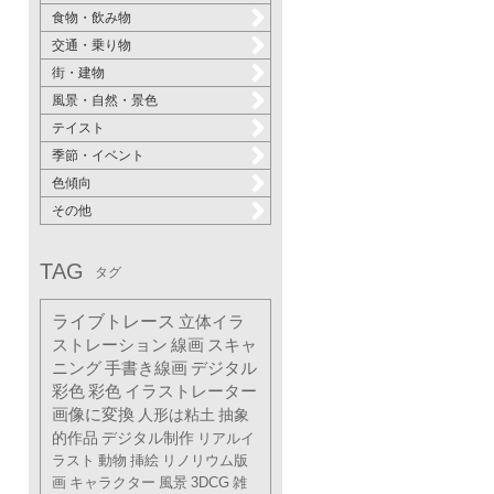
食物・飲み物
交通・乗り物
街・建物
風景・自然・景色
テイスト
季節・イベント
色傾向
その他
TAG
タグ
ライブトレース
立体イラ
ストレーション
線画
スキャ
ニング
手書き線画
デジタル
彩色
彩色
イラストレーター
画像に変換
人形は粘土
抽象
的作品
デジタル制作
リアルイ
ラスト
動物
挿絵
リノリウム版
画
キャラクター
風景
3DCG
雑