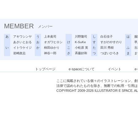
MEMBER
メンバー
あ
アキワシンヤ
う
上本眞司
川野隆司
し
白石佳子
は
服
あさいとおる
お
オガワヒロシ
け
K-SuKe
す
すがのやすのり
早
い
イトウケイジ
か
柿田ゆかり
こ
小松原 英
た
田川 秀樹
ふ
古
岩崎政志
神谷一郎
さ
斉藤好和
つ
つぼいひろき
ま
ま
トップページ
e-spaceについて
イベント
e
ここに掲載されている個々のイラストレーション、創
法律で認められたものを除き、無断での転用・引用は
COPYRIGHT 2009-2026 ILLUSTRATOR E SPACE. A