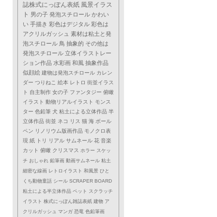
誌株式にっぽん表紙
風景イラス
ト
男の子
発泡スチロール
かわい
い
手描き
彩色はデジタル
彩色は
アクリルガッシュ
素材は粘土と発
泡スチロール
鳥
抽象的
その他は
発泡スチロール
立体イラストレー
ション作品
水彩画
和風
抽象作品
似顔絵
建物は発泡スチロール
カレン
ダー
つりねこ
絵本
レトロ
街並イラス
ト
自主制作
女の子
ファンタジー
俯瞰
イラスト
動物リアルイラスト
モンス
ター
色鉛筆
犬
粘土による立体作品
半
立体作品
街並
ネコ
リス
猫
海
ボール
ペン
リノリウム版画作品
モノクロ表
現
紙
トリ
リアル
サムネール
花
音楽
カット
俯瞰
クリスマス
ホラー
スケッ
チ
おしゃれ
鉛筆画
動画サムネール
粘土
細密な線画
レトロイラスト
和風景
ひと
くち動物童話
シール
SCRAPER BOARD
粘土による半立体作品
ペット
スクラッチ
イラスト
株式にっぽん雑誌表紙
建物
ア
クリルガッシュ
マンガ
恐竜
色鉛筆画