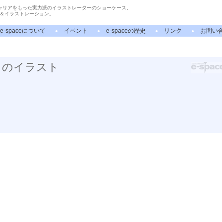
ャリアをもった実力派のイラストレーターのショーケース。
＆イラストレーション。
e-spaceについて
イベント
e-spaceの歴史
リンク
お問い
」のイラスト