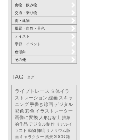
食物・飲み物
交通・乗り物
街・建物
風景・自然・景色
テイスト
季節・イベント
色傾向
その他
TAG
タグ
ライブトレース
立体イラ
ストレーション
線画
スキャ
ニング
手書き線画
デジタル
彩色
彩色
イラストレーター
画像に変換
人形は粘土
抽象
的作品
デジタル制作
リアルイ
ラスト
動物
挿絵
リノリウム版
画
キャラクター
風景
3DCG
雑