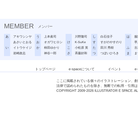
MEMBER
メンバー
あ
アキワシンヤ
う
上本眞司
川野隆司
し
白石佳子
は
服
あさいとおる
お
オガワヒロシ
け
K-SuKe
す
すがのやすのり
早
い
イトウケイジ
か
柿田ゆかり
こ
小松原 英
た
田川 秀樹
ふ
古
岩崎政志
神谷一郎
さ
斉藤好和
つ
つぼいひろき
ま
ま
トップページ
e-spaceについて
イベント
e
ここに掲載されている個々のイラストレーション、創
法律で認められたものを除き、無断での転用・引用は
COPYRIGHT 2009-2026 ILLUSTRATOR E SPACE. A