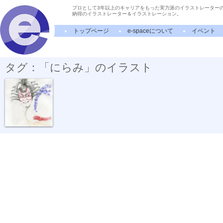
プロとして3年以上のキャリアをもった実力派のイラストレーター
納得のイラストレーター＆イラストレーション。
トップページ
e-spaceについて
イベント
タグ：「にらみ」のイラスト
水彩画「暫」