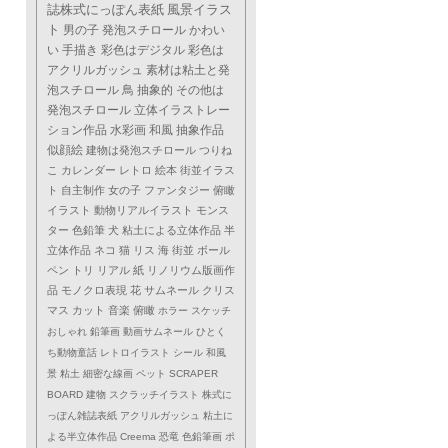
誌株式にっぽん表紙
風景イラス
ト
男の子
発泡スチロール
かわい
い
手描き
彩色はデジタル
彩色は
アクリルガッシュ
素材は粘土と発
泡スチロール
鳥
抽象的
その他は
発泡スチロール
立体イラストレー
ション作品
水彩画
和風
抽象作品
似顔絵
建物は発泡スチロール
つりね
こ
カレンダー
レトロ
絵本
街並イラス
ト
自主制作
女の子
ファンタジー
俯瞰
イラスト
動物リアルイラスト
モンス
ター
色鉛筆
犬
粘土による立体作品
半
立体作品
ネコ
猫
リス
海
街並
ボール
ペン
トリ
リアル
紙
リノリウム版画作
品
モノクロ表現
花
サムネール
クリス
マス
カット
音楽
俯瞰
ホラー
スケッチ
おしゃれ
鉛筆画
動画サムネール
ひとく
ち動物童話
レトロイラスト
シール
和風
景
粘土
細密な線画
ペット
SCRAPER
BOARD
建物
スクラッチイラスト
株式に
っぽん雑誌表紙
アクリルガッシュ
粘土に
よる半立体作品
Creema
恐竜
色鉛筆画
ポ