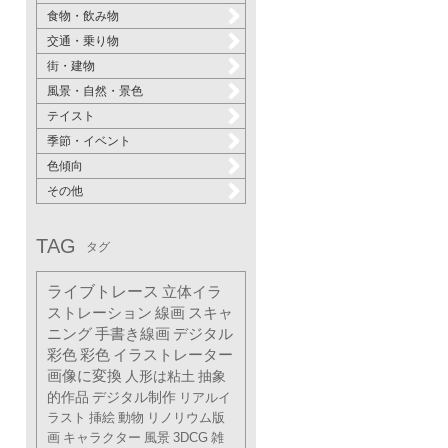
食物・飲み物
交通・乗り物
街・建物
風景・自然・景色
テイスト
季節・イベント
色傾向
その他
TAG
タグ
ライブトレース
立体イラ
ストレーション
線画
スキャ
ニング
手書き線画
デジタル
彩色
彩色
イラストレーター
画像に変換
人形は粘土
抽象
的作品
デジタル制作
リアルイ
ラスト
挿絵
動物
リノリウム版
画
キャラクター
風景
3DCG
雑