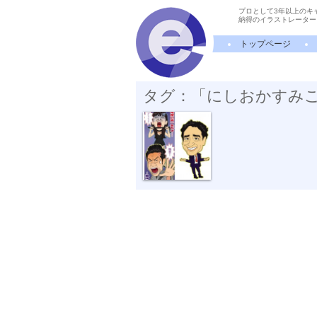
プロとして3年以上のキ
納得のイラストレーター
トップページ
タグ：「にしおかすみ
「一発屋芸人...