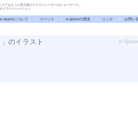
ャリアをもった実力派のイラストレーターのショーケース。
＆イラストレーション。
e-spaceについて
イベント
e-spaceの歴史
リンク
お問い
こ」のイラスト