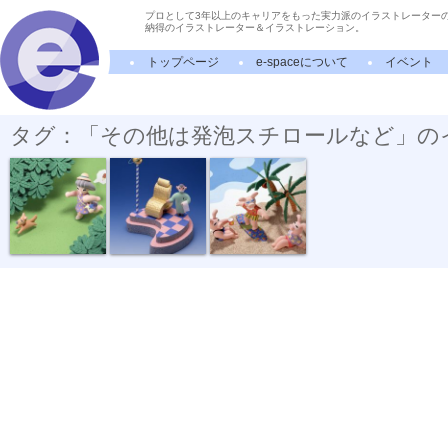
プロとして3年以上のキャリアをもった実力派のイラストレーター
納得のイラストレーター＆イラストレーション。
トップページ
e-spaceについて
イベント
タグ：「その他は発泡スチロールなど」の
おやつはなに...
別役実小説挿絵
ブタサーファー