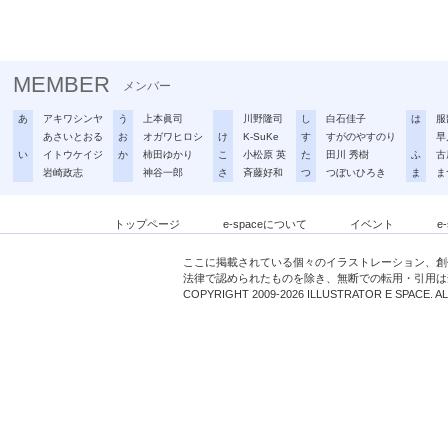
MEMBER
メンバー
あ
アキワシンヤ
う
上本眞司
川野隆司
し
白石佳子
は
服
あさいとおる
お
オガワヒロシ
け
K-SuKe
す
すがのやすのり
早
い
イトウケイジ
か
柿田ゆかり
こ
小松原 英
た
田川 秀樹
ふ
古
岩崎政志
神谷一郎
さ
斉藤好和
つ
つぼいひろき
ま
ま
トップページ
e-spaceについて
イベント
e
ここに掲載されている個々のイラストレーション、創
法律で認められたものを除き、無断での転用・引用は
COPYRIGHT 2009-2026 ILLUSTRATOR E SPACE. A