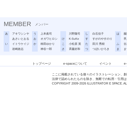
MEMBER
メンバー
あ
アキワシンヤ
う
上本眞司
川野隆司
し
白石佳子
は
服
あさいとおる
お
オガワヒロシ
け
K-SuKe
す
すがのやすのり
早
い
イトウケイジ
か
柿田ゆかり
こ
小松原 英
た
田川 秀樹
ふ
古
岩崎政志
神谷一郎
さ
斉藤好和
つ
つぼいひろき
ま
ま
トップページ
e-spaceについて
イベント
e
ここに掲載されている個々のイラストレーション、創
法律で認められたものを除き、無断での転用・引用は
COPYRIGHT 2009-2026 ILLUSTRATOR E SPACE. A