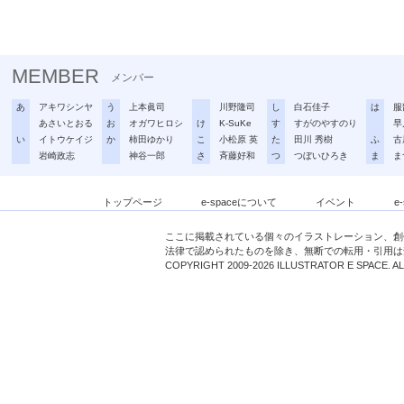
MEMBER
メンバー
あ
アキワシンヤ
う
上本眞司
川野隆司
し
白石佳子
は
服
あさいとおる
お
オガワヒロシ
け
K-SuKe
す
すがのやすのり
早
い
イトウケイジ
か
柿田ゆかり
こ
小松原 英
た
田川 秀樹
ふ
古
岩崎政志
神谷一郎
さ
斉藤好和
つ
つぼいひろき
ま
ま
トップページ
e-spaceについて
イベント
e
ここに掲載されている個々のイラストレーション、創
法律で認められたものを除き、無断での転用・引用は
COPYRIGHT 2009-2026 ILLUSTRATOR E SPACE. A