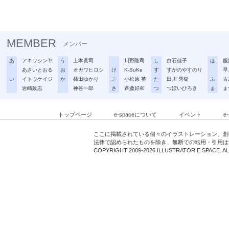
MEMBER
メンバー
あ
アキワシンヤ
う
上本眞司
川野隆司
し
白石佳子
は
服
あさいとおる
お
オガワヒロシ
け
K-SuKe
す
すがのやすのり
早
い
イトウケイジ
か
柿田ゆかり
こ
小松原 英
た
田川 秀樹
ふ
古
岩崎政志
神谷一郎
さ
斉藤好和
つ
つぼいひろき
ま
ま
トップページ
e-spaceについて
イベント
e
ここに掲載されている個々のイラストレーション、創
法律で認められたものを除き、無断での転用・引用は
COPYRIGHT 2009-2026 ILLUSTRATOR E SPACE. A