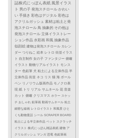
誌株式にっぽん表紙
風景イラス
ト
男の子
発泡スチロール
かわい
い
手描き
彩色はデジタル
彩色は
アクリルガッシュ
素材は粘土と発
泡スチロール
鳥
抽象的
その他は
発泡スチロール
立体イラストレー
ション作品
水彩画
和風
抽象作品
似顔絵
建物は発泡スチロール
カレン
ダー
つりねこ
絵本
レトロ
街並イラス
ト
自主制作
女の子
ファンタジー
俯瞰
イラスト
動物リアルイラスト
モンス
ター
色鉛筆
犬
粘土による立体作品
半
立体作品
街並
ネコ
リス
猫
海
ボール
ペン
リノリウム版画作品
モノクロ表
現
紙
トリ
リアル
サムネール
花
音楽
カット
俯瞰
クリスマス
ホラー
スケッ
チ
おしゃれ
鉛筆画
動画サムネール
粘土
細密な線画
レトロイラスト
和風景
ひと
くち動物童話
シール
SCRAPER BOARD
粘土による半立体作品
ペット
スクラッチ
イラスト
株式にっぽん雑誌表紙
建物
ア
クリルガッシュ
マンガ
恐竜
色鉛筆画