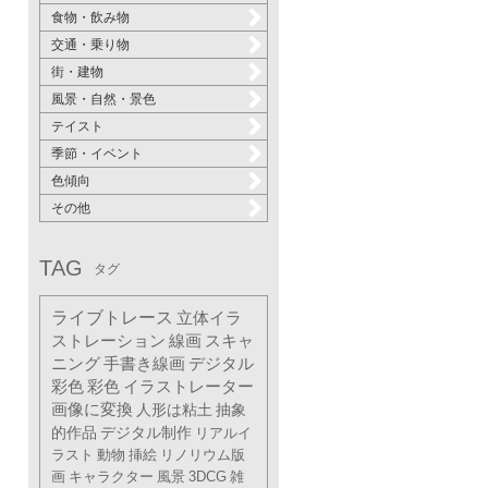
食物・飲み物
交通・乗り物
街・建物
風景・自然・景色
テイスト
季節・イベント
色傾向
その他
TAG
タグ
ライブトレース
立体イラ
ストレーション
線画
スキャ
ニング
手書き線画
デジタル
彩色
彩色
イラストレーター
画像に変換
人形は粘土
抽象
的作品
デジタル制作
リアルイ
ラスト
動物
挿絵
リノリウム版
画
キャラクター
風景
3DCG
雑