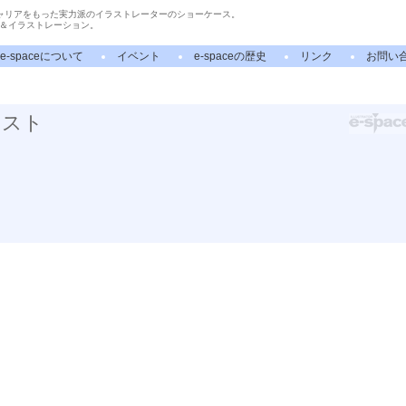
ャリアをもった実力派のイラストレーターのショーケース。
＆イラストレーション。
e-spaceについて
イベント
e-spaceの歴史
リンク
お問い
ラスト