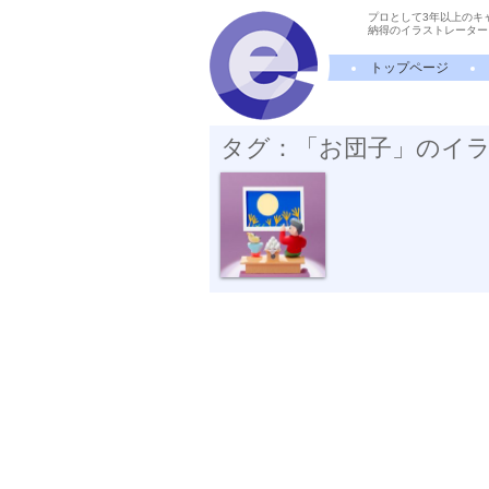
プロとして3年以上のキ
納得のイラストレーター
トップページ
タグ：「お団子」のイ
お月見