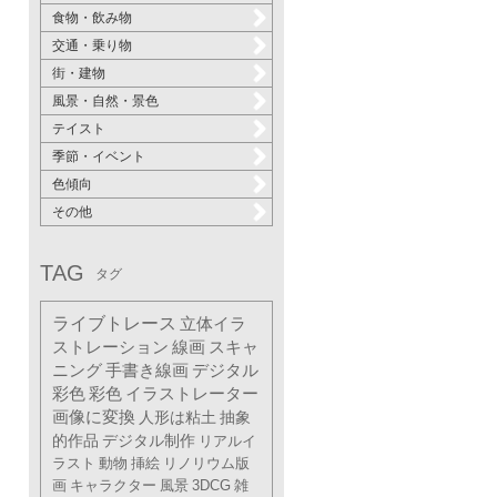
食物・飲み物
交通・乗り物
街・建物
風景・自然・景色
テイスト
季節・イベント
色傾向
その他
TAG
タグ
ライブトレース
立体イラ
ストレーション
線画
スキャ
ニング
手書き線画
デジタル
彩色
彩色
イラストレーター
画像に変換
人形は粘土
抽象
的作品
デジタル制作
リアルイ
ラスト
動物
挿絵
リノリウム版
画
キャラクター
風景
3DCG
雑