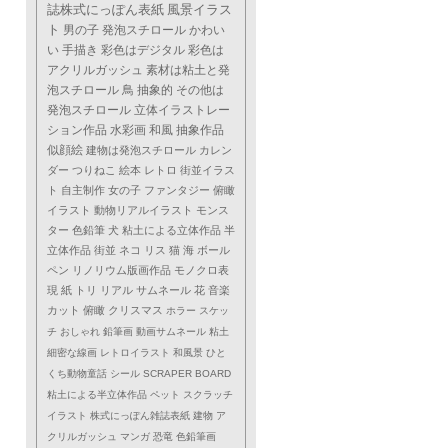
誌株式にっぽん表紙
風景イラス
ト
男の子
発泡スチロール
かわい
い
手描き
彩色はデジタル
彩色は
アクリルガッシュ
素材は粘土と発
泡スチロール
鳥
抽象的
その他は
発泡スチロール
立体イラストレー
ション作品
水彩画
和風
抽象作品
似顔絵
建物は発泡スチロール
カレン
ダー
つりねこ
絵本
レトロ
街並イラス
ト
自主制作
女の子
ファンタジー
俯瞰
イラスト
動物リアルイラスト
モンス
ター
色鉛筆
犬
粘土による立体作品
半
立体作品
街並
ネコ
リス
猫
海
ボール
ペン
リノリウム版画作品
モノクロ表
現
紙
トリ
リアル
サムネール
花
音楽
カット
俯瞰
クリスマス
ホラー
スケッ
チ
おしゃれ
鉛筆画
動画サムネール
粘土
細密な線画
レトロイラスト
和風景
ひと
くち動物童話
シール
SCRAPER BOARD
粘土による半立体作品
ペット
スクラッチ
イラスト
株式にっぽん雑誌表紙
建物
ア
クリルガッシュ
マンガ
恐竜
色鉛筆画