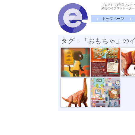
プロとして3年以上のキ
納得のイラストレーター
トップページ
タグ：「おもちゃ」の
ぼくのへや ...
ニューイヤー...
BANDAI
BANDAI ワイ...
おもちゃ工場