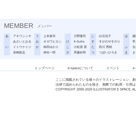
MEMBER
メンバー
あ
アキワシンヤ
う
上本眞司
川野隆司
し
白石佳子
は
服
あさいとおる
お
オガワヒロシ
け
K-SuKe
す
すがのやすのり
早
い
イトウケイジ
か
柿田ゆかり
こ
小松原 英
た
田川 秀樹
ふ
古
岩崎政志
神谷一郎
さ
斉藤好和
つ
つぼいひろき
ま
ま
トップページ
e-spaceについて
イベント
e
ここに掲載されている個々のイラストレーション、創
法律で認められたものを除き、無断での転用・引用は
COPYRIGHT 2009-2026 ILLUSTRATOR E SPACE. A