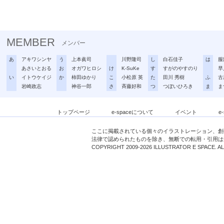
MEMBER
メンバー
あ
アキワシンヤ
う
上本眞司
川野隆司
し
白石佳子
は
服
あさいとおる
お
オガワヒロシ
け
K-SuKe
す
すがのやすのり
早
い
イトウケイジ
か
柿田ゆかり
こ
小松原 英
た
田川 秀樹
ふ
古
岩崎政志
神谷一郎
さ
斉藤好和
つ
つぼいひろき
ま
ま
トップページ
e-spaceについて
イベント
e
ここに掲載されている個々のイラストレーション、創
法律で認められたものを除き、無断での転用・引用は
COPYRIGHT 2009-2026 ILLUSTRATOR E SPACE. A