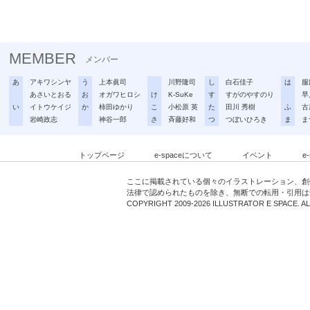
MEMBER
メンバー
あ
アキワシンヤ
う
上本眞司
川野隆司
し
白石佳子
は
服
あさいとおる
お
オガワヒロシ
け
K-SuKe
す
すがのやすのり
早
い
イトウケイジ
か
柿田ゆかり
こ
小松原 英
た
田川 秀樹
ふ
古
岩崎政志
神谷一郎
さ
斉藤好和
つ
つぼいひろき
ま
ま
トップページ
e-spaceについて
イベント
e
ここに掲載されている個々のイラストレーション、創
法律で認められたものを除き、無断での転用・引用は
COPYRIGHT 2009-2026 ILLUSTRATOR E SPACE. A