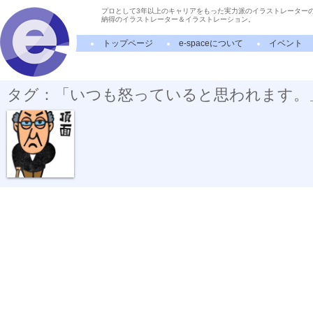
プロとして3年以上のキャリアをもった実力派のイラストレーター
納得のイラストレーター＆イラストレーション。
トップページ
e-spaceについて
イベント
タグ：「いつも怒っていると思われます。
仏頂面