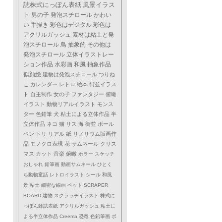
誌株式にっぽん表紙
風景イラス
ト
男の子
発泡スチロール
かわい
い
手描き
彩色はデジタル
彩色は
アクリルガッシュ
素材は粘土と発
泡スチロール
鳥
抽象的
その他は
発泡スチロール
立体イラストレー
ション作品
水彩画
和風
抽象作品
似顔絵
建物は発泡スチロール
つりね
こ
カレンダー
レトロ
絵本
街並イラス
ト
自主制作
女の子
ファンタジー
俯瞰
イラスト
動物リアルイラスト
モンス
ター
色鉛筆
犬
粘土による立体作品
半
立体作品
ネコ
猫
リス
海
街並
ボール
ペン
トリ
リアル
紙
リノリウム版画作
品
モノクロ表現
花
サムネール
クリス
マス
カット
音楽
俯瞰
ホラー
スケッチ
おしゃれ
鉛筆画
動画サムネール
ひとく
ち動物童話
レトロイラスト
シール
和風
景
粘土
細密な線画
ペット
SCRAPER
BOARD
建物
スクラッチイラスト
株式に
っぽん雑誌表紙
アクリルガッシュ
粘土に
よる半立体作品
Creema
恐竜
色鉛筆画
ポ