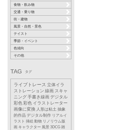
食物・飲み物
交通・乗り物
街・建物
風景・自然・景色
テイスト
季節・イベント
色傾向
その他
TAG
タグ
ライブトレース
立体イラ
ストレーション
線画
スキャ
ニング
手書き線画
デジタル
彩色
彩色
イラストレーター
画像に変換
人形は粘土
抽象
的作品
デジタル制作
リアルイ
ラスト
挿絵
動物
リノリウム版
画
キャラクター
風景
3DCG
雑