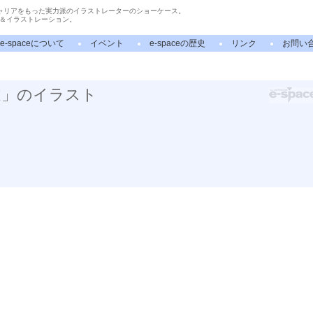
ャリアをもった実力派のイラストレーターのショーケース。
＆イラストレーション。
e-spaceについて
イベント
e-spaceの歴史
リンク
お問い
道」のイラスト