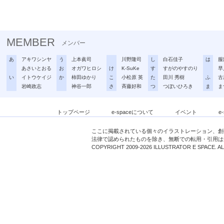
MEMBER
メンバー
あ
アキワシンヤ
う
上本眞司
川野隆司
し
白石佳子
は
服
あさいとおる
お
オガワヒロシ
け
K-SuKe
す
すがのやすのり
早
い
イトウケイジ
か
柿田ゆかり
こ
小松原 英
た
田川 秀樹
ふ
古
岩崎政志
神谷一郎
さ
斉藤好和
つ
つぼいひろき
ま
ま
トップページ
e-spaceについて
イベント
e
ここに掲載されている個々のイラストレーション、創
法律で認められたものを除き、無断での転用・引用は
COPYRIGHT 2009-2026 ILLUSTRATOR E SPACE. A