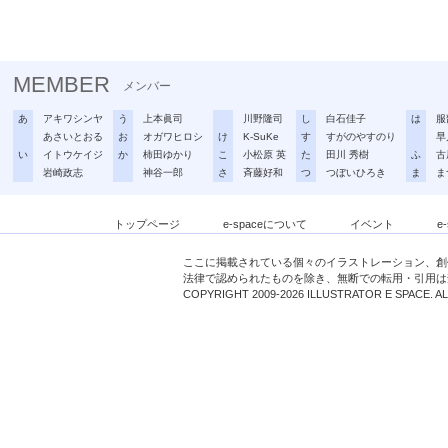
MEMBER
メンバー
あ
アキワシンヤ
う
上本眞司
川野隆司
し
白石佳子
は
服
あさいとおる
お
オガワヒロシ
け
K-SuKe
す
すがのやすのり
早
い
イトウケイジ
か
柿田ゆかり
こ
小松原 英
た
田川 秀樹
ふ
古
岩崎政志
神谷一郎
さ
斉藤好和
つ
つぼいひろき
ま
ま
トップページ
e-spaceについて
イベント
e
ここに掲載されている個々のイラストレーション、創
法律で認められたものを除き、無断での転用・引用は
COPYRIGHT 2009-2026 ILLUSTRATOR E SPACE. A