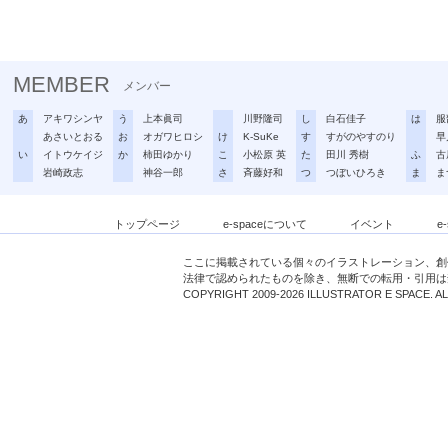
MEMBER
メンバー
あ
アキワシンヤ
う
上本眞司
川野隆司
し
白石佳子
は
服
あさいとおる
お
オガワヒロシ
け
K-SuKe
す
すがのやすのり
早
い
イトウケイジ
か
柿田ゆかり
こ
小松原 英
た
田川 秀樹
ふ
古
岩崎政志
神谷一郎
さ
斉藤好和
つ
つぼいひろき
ま
ま
トップページ
e-spaceについて
イベント
e
ここに掲載されている個々のイラストレーション、創
法律で認められたものを除き、無断での転用・引用は
COPYRIGHT 2009-2026 ILLUSTRATOR E SPACE. A