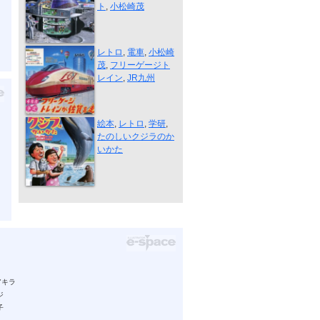
ト
,
小松崎茂
JR九州 フリ...
レトロ
,
電車
,
小松崎
茂
,
フリーゲージト
レイン
,
JR九州
学研「たのし...
絵本
,
レトロ
,
学研
,
たのしいクジラのか
いかた
アキラ
ジ
子