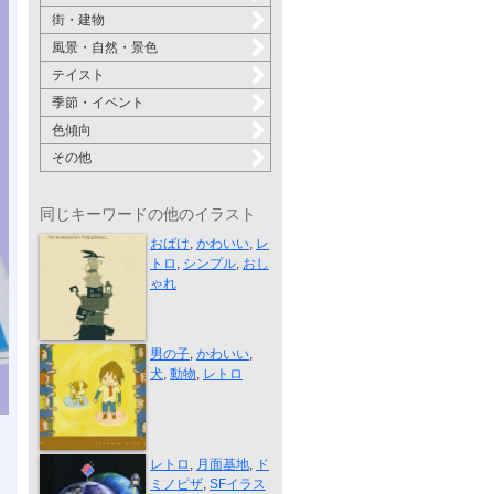
街・建物
風景・自然・景色
テイスト
季節・イベント
色傾向
その他
同じキーワードの他のイラスト
Ghost tower
おばけ
,
かわいい
,
レ
トロ
,
シンプル
,
おし
ゃれ
Catwalk with...
男の子
,
かわいい
,
犬
,
動物
,
レトロ
ドミノピザパ...
レトロ
,
月面基地
,
ド
ミノピザ
,
SFイラス