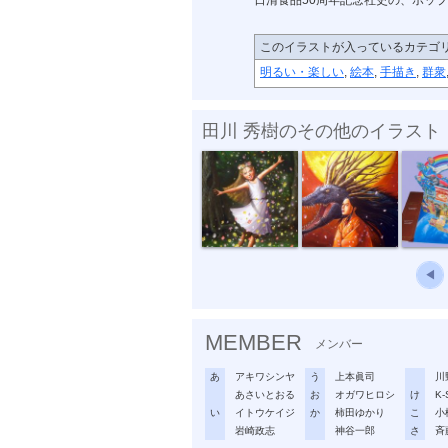
日清食品50周年記念社史の、ポッ
このイラストが入っているカテゴ
明るい・楽しい
,
絵本
,
手描き
,
群衆
田川 秀樹のその他のイラスト
妖精
かぐや姫
日清食
◀
MEMBER
メンバー
あ
アキワシンヤ
う
上本眞司
川
あさいとおる
お
オガワヒロシ
け
K-
い
イトウケイジ
か
柿田ゆかり
こ
小
岩崎政志
神谷一郎
さ
斉