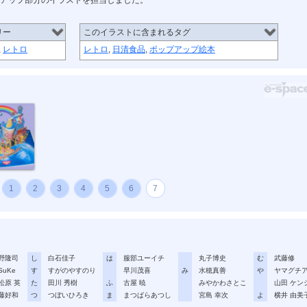
プアップ部分のイラストを担当しました。
リー
このイラストに含まれるタグ
,
レトロ
レトロ
,
日清食品
,
ポップアップ絵本
品社史
1
2
3
4
5
6
7
野隆司
し
白石佳子
は
服部ユーイチ
丸子博史
む
武藤修
SuKe
す
すがのやすのり
早川茂喜
み
水穂真善
や
ヤマグチ
松原 英
た
田川 秀樹
ふ
古屋 暁
みやかわさとこ
山田 ケン
藤好和
つ
つぼいひろき
ま
まつばらあつし
宮島 幸次
よ
横井 由美