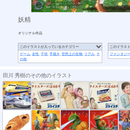
妖精
オリジナル作品
このイラストが入っているカテゴリー
このイラス
ゲーム
,
女性
,
子供
,
手描き
,
空想上の生物
,
リアル
,
そ
ファンタジ
の他
田川 秀樹のその他のイラスト
時刻表2024年...
雪印スライス...
雪印スライス...
雪印スライス...
雪印スラ
リアル パン...
リアルイラス...
肉チョモラン...
肉チョモラン...
ウルフル