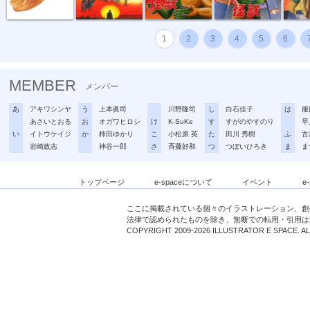
1
2
3
4
5
6
MEMBER
メンバー
あ
アキワシンヤ
う
上本眞司
川野隆司
し
白石佳子
は
服
あさいとおる
お
オガワヒロシ
け
K-SuKe
す
すがのやすのり
早
い
イトウケイジ
か
柿田ゆかり
こ
小松原 英
た
田川 秀樹
ふ
古
岩崎政志
神谷一郎
さ
斉藤好和
つ
つぼいひろき
ま
ま
トップページ
e-spaceについて
イベント
e
ここに掲載されている個々のイラストレーション、創
法律で認められたものを除き、無断での転用・引用は
COPYRIGHT 2009-2026 ILLUSTRATOR E SPACE. A