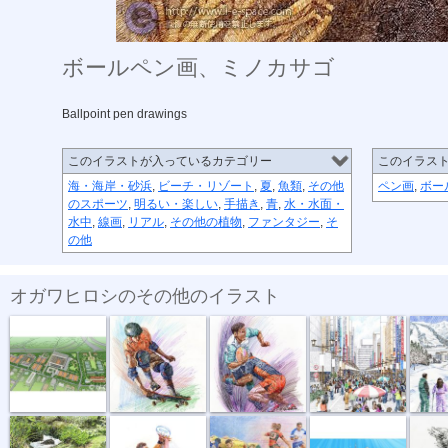
ボールペン画、ミノカサゴ
Ballpoint pen drawings
このイラストが入っているカテゴリー
このイラス
海・海岸・砂浜
,
ビーチ・リゾート
,
夏
,
魚類
,
その他
ペン画
,
ボー
のスポーツ
,
明るい・楽しい
,
手描き
,
青
,
水・水面・
水中
,
線画
,
リアル
,
その他の植物
,
ファンタジー
,
そ
の他
オガワヒロシのその他のイラスト
全仏オープン...
ボールペン画...
ボールペン画...
ボールペン画...
ボールペ
ボールペン画...
ラインアウト...
ラグビーイラ...
東京マラソン...
ボール