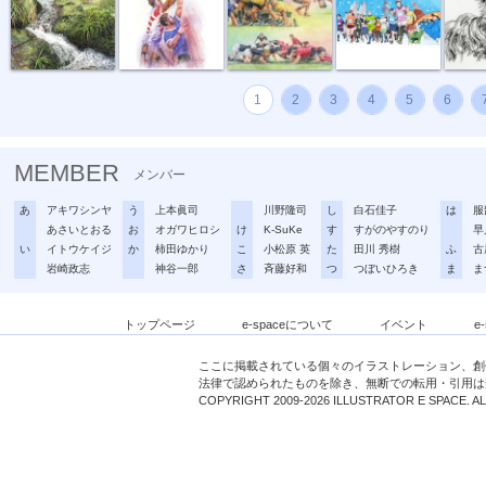
1
2
3
4
5
6
MEMBER
メンバー
あ
アキワシンヤ
う
上本眞司
川野隆司
し
白石佳子
は
服
あさいとおる
お
オガワヒロシ
け
K-SuKe
す
すがのやすのり
早
い
イトウケイジ
か
柿田ゆかり
こ
小松原 英
た
田川 秀樹
ふ
古
岩崎政志
神谷一郎
さ
斉藤好和
つ
つぼいひろき
ま
ま
トップページ
e-spaceについて
イベント
e
ここに掲載されている個々のイラストレーション、創
法律で認められたものを除き、無断での転用・引用は
COPYRIGHT 2009-2026 ILLUSTRATOR E SPACE. A