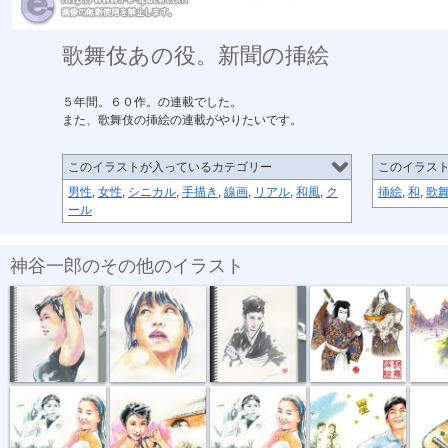
歌舞伎あの役。新聞の挿絵
５年間。６０作。の連載でした。
また、歌舞伎の挿絵の連載がやりたいです。
このイラストが入っているカテゴリー
このイラス
男性
,
女性
,
シニカル
,
手描き
,
線画
,
リアル
,
和風
,
ク
挿絵
,
和
,
歌
ール
神谷一郎のその他のイラスト
『ブラトップ...
『振り向いて...
お竜さん。
歌舞伎あの役...
「有楽町
『下町の太陽...
『ガード...
『下町の太陽...
見上げてこ...
ウクレレ