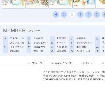
◀
1
2
3
4
5
MEMBER
メンバー
あ
アキワシンヤ
う
上本眞司
川野隆司
し
白石佳子
は
服
あさいとおる
お
オガワヒロシ
け
K-SuKe
す
すがのやすのり
早
い
イトウケイジ
か
柿田ゆかり
こ
小松原 英
た
田川 秀樹
ふ
古
岩崎政志
神谷一郎
さ
斉藤好和
つ
つぼいひろき
ま
ま
トップページ
e-spaceについて
イベント
e
ここに掲載されている個々のイラストレーション、創
法律で認められたものを除き、無断での転用・引用は
COPYRIGHT 2009-2026 ILLUSTRATOR E SPACE. A