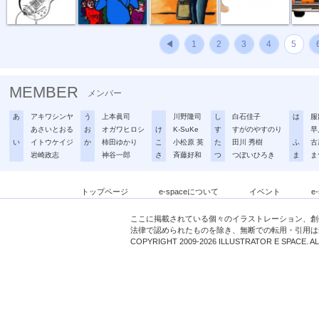
◀
1
2
3
4
5
MEMBER
メンバー
あ
アキワシンヤ
う
上本眞司
川野隆司
し
白石佳子
は
服
あさいとおる
お
オガワヒロシ
け
K-SuKe
す
すがのやすのり
早
い
イトウケイジ
か
柿田ゆかり
こ
小松原 英
た
田川 秀樹
ふ
古
岩崎政志
神谷一郎
さ
斉藤好和
つ
つぼいひろき
ま
ま
トップページ
e-spaceについて
イベント
e
ここに掲載されている個々のイラストレーション、創
法律で認められたものを除き、無断での転用・引用は
COPYRIGHT 2009-2026 ILLUSTRATOR E SPACE. A