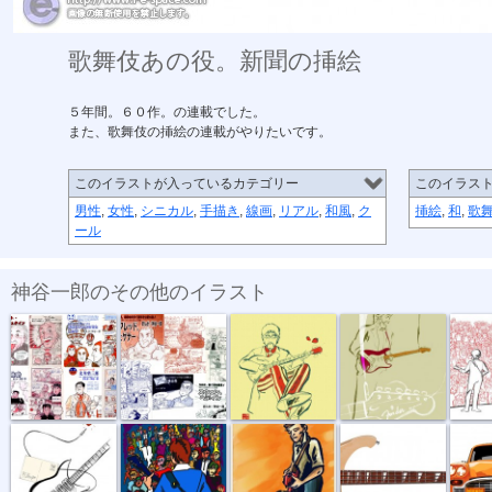
歌舞伎あの役。新聞の挿絵
５年間。６０作。の連載でした。
また、歌舞伎の挿絵の連載がやりたいです。
このイラストが入っているカテゴリー
このイラス
男性
,
女性
,
シニカル
,
手描き
,
線画
,
リアル
,
和風
,
ク
挿絵
,
和
,
歌
ール
神谷一郎のその他のイラスト
漫画偉人物語...
漫画偉人物語...
苺畑。
ギターの神様...
P.S.I Love Y...
ライブ・キャ...
青年George
ベースギター。
オレン