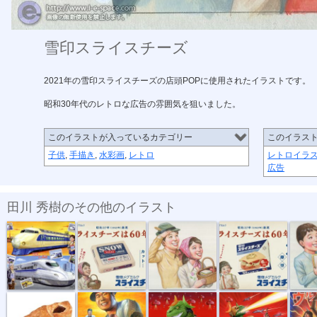
雪印スライスチーズ
2021年の雪印スライスチーズの店頭POPに使用されたイラストです。
昭和30年代のレトロな広告の雰囲気を狙いました。
このイラストが入っているカテゴリー
このイラス
子供
,
手描き
,
水彩画
,
レトロ
レトロイラ
広告
田川 秀樹のその他のイラスト
時刻表2024年...
雪印スライス...
雪印スライス...
雪印スライス...
雪印スラ
リアル パン...
リアルイラス...
肉チョモラン...
肉チョモラン...
ウルフル