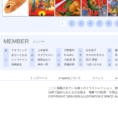
1
2
3
4
5
6
MEMBER
メンバー
あ
アキワシンヤ
う
上本眞司
川野隆司
し
白石佳子
は
服
あさいとおる
お
オガワヒロシ
け
K-SuKe
す
すがのやすのり
早
い
イトウケイジ
か
柿田ゆかり
こ
小松原 英
た
田川 秀樹
ふ
古
岩崎政志
神谷一郎
さ
斉藤好和
つ
つぼいひろき
ま
ま
トップページ
e-spaceについて
イベント
e
ここに掲載されている個々のイラストレーション、創
法律で認められたものを除き、無断での転用・引用は
COPYRIGHT 2009-2026 ILLUSTRATOR E SPACE. A