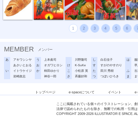
1
2
3
4
5
6
MEMBER
メンバー
あ
アキワシンヤ
う
上本眞司
川野隆司
し
白石佳子
は
服
あさいとおる
お
オガワヒロシ
け
K-SuKe
す
すがのやすのり
早
い
イトウケイジ
か
柿田ゆかり
こ
小松原 英
た
田川 秀樹
ふ
古
岩崎政志
神谷一郎
さ
斉藤好和
つ
つぼいひろき
ま
ま
トップページ
e-spaceについて
イベント
e
ここに掲載されている個々のイラストレーション、創
法律で認められたものを除き、無断での転用・引用は
COPYRIGHT 2009-2026 ILLUSTRATOR E SPACE. A