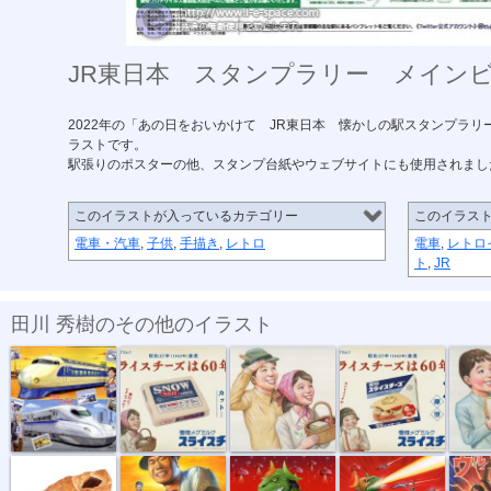
JR東日本 スタンプラリー メイン
2022年の「あの日をおいかけて JR東日本 懐かしの駅スタンプラ
ラストです。
駅張りのポスターの他、スタンプ台紙やウェブサイトにも使用されまし
このイラストが入っているカテゴリー
このイラス
電車・汽車
,
子供
,
手描き
,
レトロ
電車
,
レトロ
ト
,
JR
田川 秀樹のその他のイラスト
時刻表2024年...
雪印スライス...
雪印スライス...
雪印スライス...
雪印スラ
リアル パン...
リアルイラス...
肉チョモラン...
肉チョモラン...
ウルフル