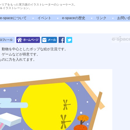
ャリアをもった実力派のイラストレーターのショーケース。
＆イラストレーション。
e-spaceについて
イベント
e-spaceの歴史
リンク
お問い
、動物を中心としたポップな絵が主流です。
、ゲームなどが得意です。
ものに力を入れてます。