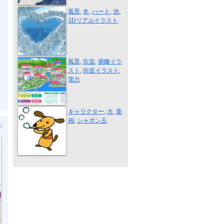
冬のハート池
風景
,
冬
,
ハート
,
池
,
3Dリアルイラスト
街並イラスト...
風景
,
街並
,
俯瞰イラ
スト
,
街並イラスト
,
電力
シャボン玉
キャラクター
,
犬
,
童
画
,
シャボン玉