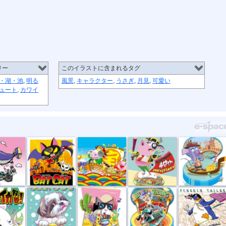
リー
このイラストに含まれるタグ
・湖・池
,
明る
風景
,
キャラクター
,
うさぎ
,
月見
,
可愛い
ュート
,
カワイ
ジラ-2
BAT CAT
新春宝船
ウシ君闘牛士
ネズミ舟乗り
イカ...
BEER DOG
CAT & RAT
コンビーフ・...
ペンギン・テ...