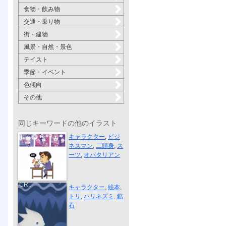
食物・飲み物
交通・乗り物
街・建物
風景・自然・景色
テイスト
季節・イベント
色傾向
その他
同じキーワードの他のイラスト
小さい目の人...
キャラクター
,
ビジ
ネスマン
,
二頭身
,
ス
ーツ
,
オバタリアン
AUTHENTIC
CR...
キャラクター
,
絵本
,
トリ
,
ハリネズミ
,
鉱
石