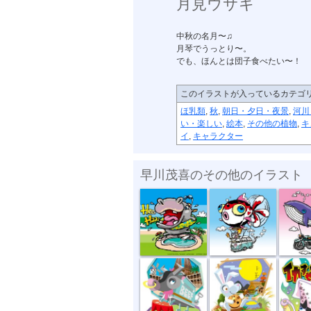
月見ウサギ
中秋の名月〜♫
月琴でうっとり〜。
でも、ほんとは団子食べたい〜！
このイラストが入っているカテゴ
ほ乳類
,
秋
,
朝日・夕日・夜景
,
河川
い・楽しい
,
絵本
,
その他の植物
,
キ
イ
,
キャラクター
早川茂喜のその他のイラスト
カバプール
空飛ぶ金魚２
空飛ぶク
コンビーフ・...
月見ウサギ
イカすぜ