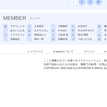
1
2
3
▶
MEMBER
メンバー
あ
アキワシンヤ
う
上本眞司
川野隆司
し
白石佳子
は
服
あさいとおる
お
オガワヒロシ
け
K-SuKe
す
すがのやすのり
早
い
イトウケイジ
か
柿田ゆかり
こ
小松原 英
た
田川 秀樹
ふ
古
岩崎政志
神谷一郎
さ
斉藤好和
つ
つぼいひろき
ま
ま
トップページ
e-spaceについて
イベント
e
ここに掲載されている個々のイラストレーション、創
法律で認められたものを除き、無断での転用・引用は
COPYRIGHT 2009-2026 ILLUSTRATOR E SPACE. A