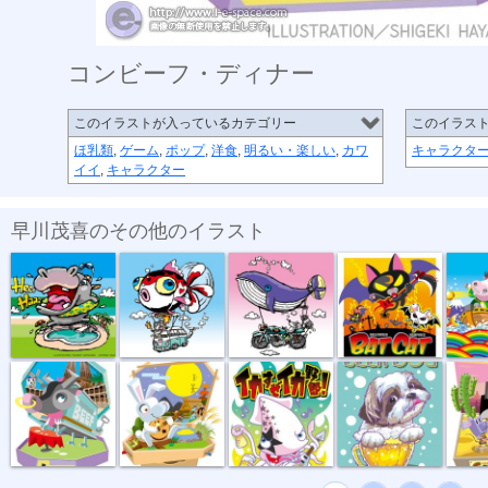
コンビーフ・ディナー
このイラストが入っているカテゴリー
このイラス
ほ乳類
,
ゲーム
,
ポップ
,
洋食
,
明るい・楽しい
,
カワ
キャラクタ
イイ
,
キャラクター
早川茂喜のその他のイラスト
カバプール
空飛ぶ金魚２
空飛ぶクジラ-2
BAT CAT
新春宝
コンビーフ・...
月見ウサギ
イカすぜイカ...
BEER DOG
CAT &