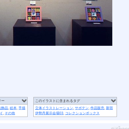
リー
このイラストに含まれるタグ
装飾品
,
絵本
,
手描
立体イラストレーション
,
サボテン
,
作品販売
,
新宿
イ
,
その他
伊勢丹展示会場03
,
コレクションボックス