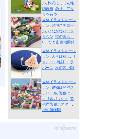
ル
,
株式にっぽん雑
誌表紙
,
釣り、アタ
街の暮らし03
リを待つ
立体イラストレーシ
ョン
,
発泡スチロー
ル
,
いながわパーク
タウン
,
街の暮らし
03
,
ひと山住宅開発
秋の装い03
立体イラストレーシ
ョン
,
人形は粘土
,
リ
クルート雑誌
,
トラ
バーユ
,
秋の装い03
街の俯瞰図
立体イラストレーシ
ョン
,
建物は発泡ス
チロール
,
彩色はア
クリルガッシュ
,
警
視庁防犯ポスター
,
街の俯瞰図