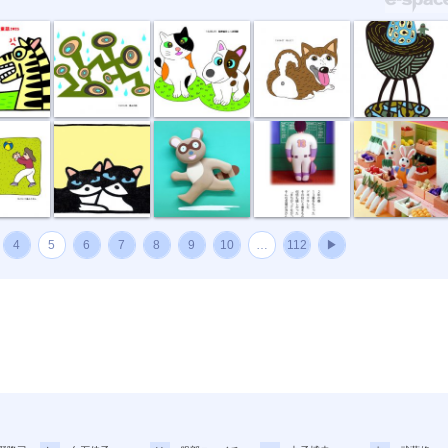
マ
恵みの雨
秘密結社しっ...
呼んだ？
孵化する装置
ホントのキモチ
タヌキ
背番号13
ウサギのやお...
4
5
6
7
8
9
10
…
112
▶