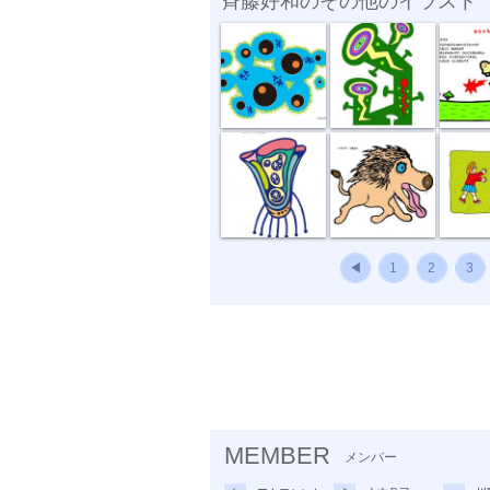
斉藤好和のその他のイラスト
活性化
育つ
シマウ
ガラスの花瓶
王様走る
紙風船
◀
1
2
3
MEMBER
メンバー