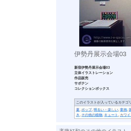
伊勢丹展示会場03
新宿伊勢丹展示会場03
立体イラストレーション
作品販売
サボテン
コレクションボックス
このイラストが入っているカテゴ
夏
,
ポップ
,
明るい・楽しい
,
童画
,
き
,
その他の植物
,
キュート
,
カワイ