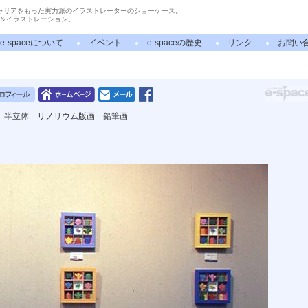
ャリアをもった実力派のイラストレーターのショーケース。
＆イラストレーション。
e-spaceについて
イベント
e-spaceの歴史
リンク
お問い
 半立体 リノリウム版画 鉛筆画