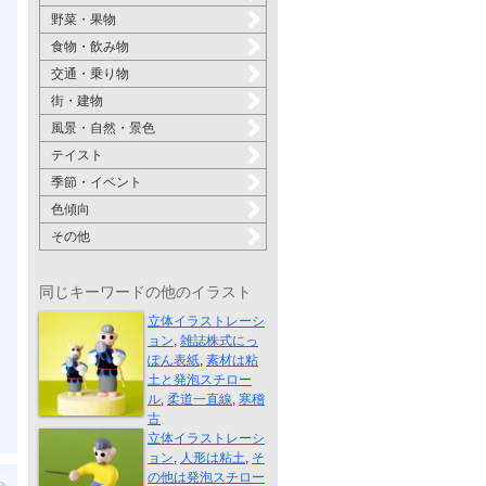
野菜・果物
食物・飲み物
交通・乗り物
街・建物
風景・自然・景色
テイスト
季節・イベント
色傾向
その他
同じキーワードの他のイラスト
剣道一直線！
立体イラストレーシ
ョン
,
雑誌株式にっ
ぽん表紙
,
素材は粘
土と発泡スチロー
ル
,
柔道一直線
,
寒稽
アタリを待つ
古
立体イラストレーシ
ョン
,
人形は粘土
,
そ
の他は発泡スチロー