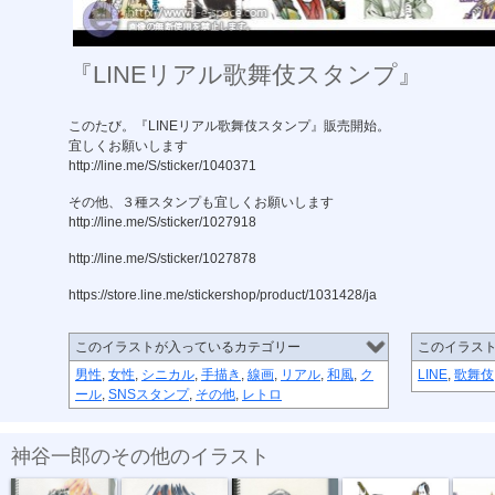
『LINEリアル歌舞伎スタンプ』
このたび。『LINEリアル歌舞伎スタンプ』販売開始。
宜しくお願いします
http://line.me/S/sticker/1040371
その他、３種スタンプも宜しくお願いします
http://line.me/S/sticker/1027918
http://line.me/S/sticker/1027878
https://store.line.me/stickershop/product/1031428/ja
このイラストが入っているカテゴリー
このイラス
男性
,
女性
,
シニカル
,
手描き
,
線画
,
リアル
,
和風
,
ク
LINE
,
歌舞伎
ール
,
SNSスタンプ
,
その他
,
レトロ
神谷一郎のその他のイラスト
『ブラトップ...
『振り向いて...
お竜さん。
歌舞伎あの役...
「有楽町