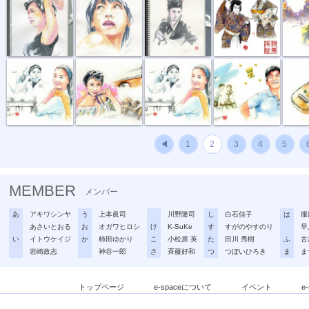
『下町の太陽...
『ガード...
『下町の太陽...
見上げてこ...
ウクレレ
◀
1
2
3
4
5
MEMBER
メンバー
あ
アキワシンヤ
う
上本眞司
川野隆司
し
白石佳子
は
服
あさいとおる
お
オガワヒロシ
け
K-SuKe
す
すがのやすのり
早
い
イトウケイジ
か
柿田ゆかり
こ
小松原 英
た
田川 秀樹
ふ
古
岩崎政志
神谷一郎
さ
斉藤好和
つ
つぼいひろき
ま
ま
トップページ
e-spaceについて
イベント
e