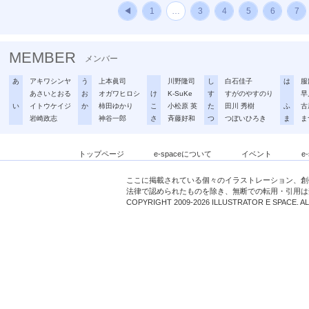
◀
1
…
3
4
5
6
7
MEMBER
メンバー
あ
アキワシンヤ
う
上本眞司
川野隆司
し
白石佳子
は
服
あさいとおる
お
オガワヒロシ
け
K-SuKe
す
すがのやすのり
早
い
イトウケイジ
か
柿田ゆかり
こ
小松原 英
た
田川 秀樹
ふ
古
岩崎政志
神谷一郎
さ
斉藤好和
つ
つぼいひろき
ま
ま
トップページ
e-spaceについて
イベント
e
ここに掲載されている個々のイラストレーション、創
法律で認められたものを除き、無断での転用・引用は
COPYRIGHT 2009-2026 ILLUSTRATOR E SPACE. A