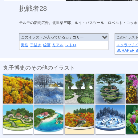
挑戦者28
テルモの新聞広告。北里柴三郎、ルイ・パスツール、ロベルト・コッホ
このイラストが入っているカテゴリー
このイラス
男性
,
手描き
,
線画
,
リアル
,
レトロ
スクラッチ
SCRAPER 
丸子博史のその他のイラスト
紅葉
冬景色
トロピカル竹...
天空の民家
ランとエ
盆景 春
盆景 夏
盆景 秋
盆景 冬
花の妖精