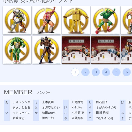
小松原 英のその他のイラスト
メテオマン
ネプチューン...
サンシャイン
アトランティス
サンダ
スニゲーター
ウォーズマン
Rize 交通広...
リゼ：Rize ...
リゼ：Ri
1
2
3
4
5
6
MEMBER
メンバー
あ
アキワシンヤ
う
上本眞司
川野隆司
し
白石佳子
は
服
あさいとおる
お
オガワヒロシ
け
K-SuKe
す
すがのやすのり
早
い
イトウケイジ
か
柿田ゆかり
こ
小松原 英
た
田川 秀樹
ふ
古
岩崎政志
神谷一郎
さ
斉藤好和
つ
つぼいひろき
ま
ま