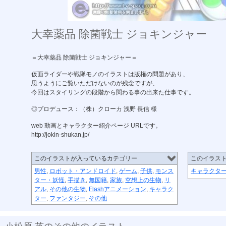
大幸薬品 除菌戦士 ジョキンジャー
＝大幸薬品 除菌戦士 ジョキンジャー＝
仮面ライダーや戦隊モノのイラストは版権の問題があり、
思うようにご覧いただけないのが残念ですが、
今回はスタイリングの段階から関わる事の出来た仕事です。
◎プロデュース：（株）クローカ 浅野 長信 様
web 動画とキャラクター紹介ページ URLです。
http://jokin-shukan.jp/
このイラストが入っているカテゴリー
このイラス
男性
,
ロボット・アンドロイド
,
ゲーム
,
子供
,
モンス
キャラクタ
ター・妖怪
,
手描き
,
無国籍
,
家族
,
空想上の生物
,
リ
アル
,
その他の生物
,
Flashアニメーション
,
キャラク
ター
,
ファンタジー
,
その他