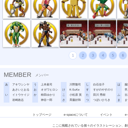
スニゲーター
ウォーズマン
Rize 交通広...
リゼ：Rize ...
リゼ：Ri
1
2
3
4
5
6
MEMBER
メンバー
あ
アキワシンヤ
う
上本眞司
川野隆司
し
白石佳子
は
服
あさいとおる
お
オガワヒロシ
け
K-SuKe
す
すがのやすのり
早
い
イトウケイジ
か
柿田ゆかり
こ
小松原 英
た
田川 秀樹
ふ
古
岩崎政志
神谷一郎
さ
斉藤好和
つ
つぼいひろき
ま
ま
トップページ
e-spaceについて
イベント
e
ここに掲載されている個々のイラストレーション、創