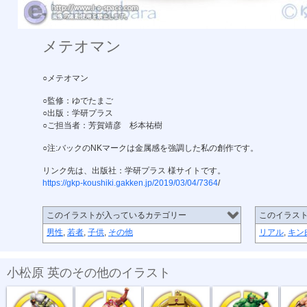
メテオマン
○メテオマン
○監修：ゆでたまご
○出版：学研プラス
○ご担当者：芳賀靖彦 杉本祐樹
○注:バックのNKマークは金属感を強調した私の創作です。
リンク先は、出版社：学研プラス 様サイトです。
https://gkp-koushiki.gakken.jp/2019/03/04/7364
/
このイラストが入っているカテゴリー
このイラス
男性
,
若者
,
子供
,
その他
リアル
,
キン
小松原 英のその他のイラスト
メテオマン
ネプチューン...
サンシャイン
アトランティス
サンダ