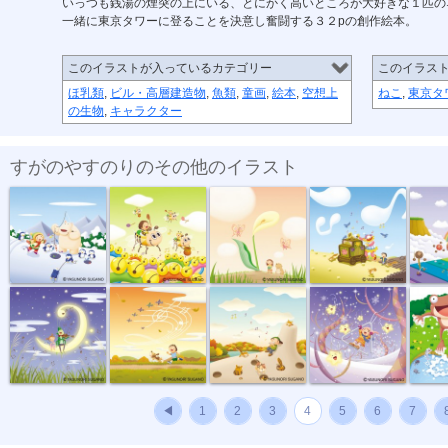
いっつも銭湯の煙突の上にいる、とにかく高いところが大好きな１匹の
一緒に東京タワーに登ることを決意し奮闘する３２pの創作絵本。
このイラストが入っているカテゴリー
このイラス
ほ乳類
,
ビル・高層建造物
,
魚類
,
童画
,
絵本
,
空想上
ねこ
,
東京タ
の生物
,
キャラクター
すがのやすのりのその他のイラスト
寒い冬楽しい冬
ハニーハンター
花音符
愛を奏でる道...
虹のサイ
秋の夜長の虫...
五線雲を追い...
オカリナの丘
ティンクルト...
小さな池
◀
1
2
3
4
5
6
7