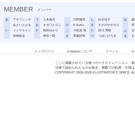
MEMBER
メンバー
あ
アキワシンヤ
う
上本眞司
川野隆司
し
白石佳子
は
服
あさいとおる
お
オガワヒロシ
け
K-SuKe
す
すがのやすのり
早
い
イトウケイジ
か
柿田ゆかり
こ
小松原 英
た
田川 秀樹
ふ
古
岩崎政志
神谷一郎
さ
斉藤好和
つ
つぼいひろき
ま
ま
トップページ
e-spaceについて
イベント
e
ここに掲載されている個々のイラストレーション、創
法律で認められたものを除き、無断での転用・引用は
COPYRIGHT 2009-2026 ILLUSTRATOR E SPACE. A