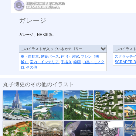
ガレージ
ガレージ、NHK出版。
このイラストが入っているカテゴリー
このイラス
車・自動車
,
建築パース
,
住宅・民家
,
マシン（機
スクラッチ
械）
,
室内・インテリア
,
手描き
,
線画
,
白黒・モノク
SCRAPER 
ロ
,
その他
丸子博史のその他のイラスト
未来の都市
スカイマンシ...
GreenCity
GreenTown
戸建建築
屋上庭園
ウォーターテ...
NANO＆DNA
鉄の花束
永大橋