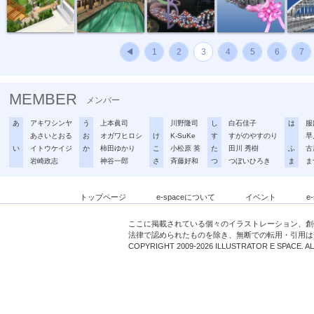
◀
1
2
3
4
5
6
7
MEMBER
メンバー
あ
アキワシンヤ
う
上本眞司
川野隆司
し
白石佳子
は
服
あさいとおる
お
オガワヒロシ
け
K-SuKe
す
すがのやすのり
早
い
イトウケイジ
か
柿田ゆかり
こ
小松原 英
た
田川 秀樹
ふ
古
岩崎政志
神谷一郎
さ
斉藤好和
つ
つぼいひろき
ま
ま
トップページ
e-spaceについて
イベント
e
ここに掲載されている個々のイラストレーション、創
法律で認められたものを除き、無断での転用・引用は
COPYRIGHT 2009-2026 ILLUSTRATOR E SPACE. A