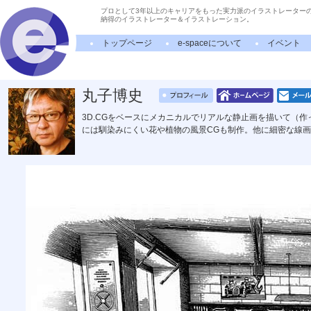
プロとして3年以上のキャリアをもった実力派のイラストレーター
納得のイラストレーター＆イラストレーション。
トップページ
e-spaceについて
イベント
丸子博史
3D.CGをベースにメカニカルでリアルな静止画を描いて（
には馴染みにくい花や植物の風景CGも制作。他に細密な線