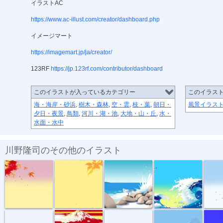
イラストAC
https://www.ac-illust.com/creator/dashboard.php
イメージマート
https://imagemart.jp/ja/creator/
123RF
https://jp.123rf.com/contributor/dashboard
このイラストが入っているカテゴリー
このイラス
海・海岸・砂浜
,
樹木・森林
,
空・雲
,
枝・葉
,
朝日・
風景イラス
夕日・夜景
,
鳥類
,
河川・湖・池
,
大地・山・丘
,
水・
水面・水中
川野隆司のその他のイラスト
秋のフレーム
輝く秋の日
波間の鴎
浪裏の鴎
曼珠沙
秋の赤富士
燃える富士
秋へと続く道
孤高の鷲
夜が来