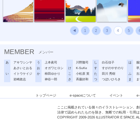
◀
1
2
3
4
5
MEMBER
メンバー
あ
アキワシンヤ
う
上本眞司
川野隆司
し
白石佳子
は
服
あさいとおる
お
オガワヒロシ
け
K-SuKe
す
すがのやすのり
早
い
イトウケイジ
か
柿田ゆかり
こ
小松原 英
た
田川 秀樹
ふ
古
岩崎政志
神谷一郎
さ
斉藤好和
つ
つぼいひろき
ま
ま
トップページ
e-spaceについて
イベント
e
ここに掲載されている個々のイラストレーション、創
法律で認められたものを除き、無断での転用・引用は
COPYRIGHT 2009-2026 ILLUSTRATOR E SPACE. A