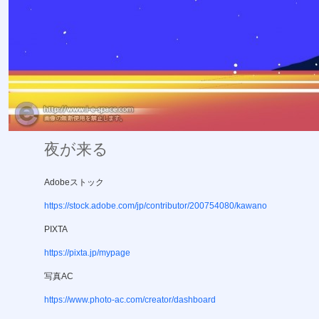
夜が来る
Adobeストック
https://stock.adobe.com/jp/contributor/200754080/kawano
PIXTA
https://pixta.jp/mypage
写真AC
https://www.photo-ac.com/creator/dashboard