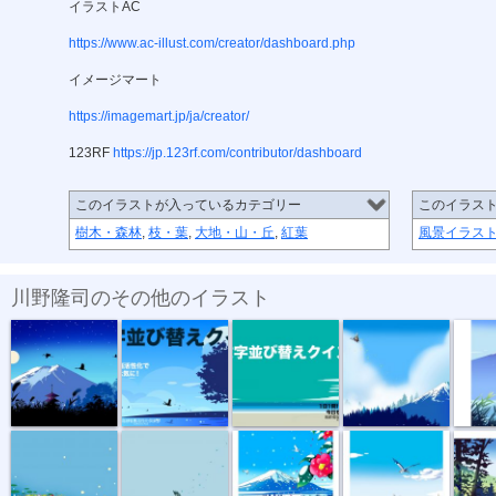
イラストAC
https://www.ac-illust.com/creator/dashboard.php
イメージマート
https://imagemart.jp/ja/creator/
123RF
https://jp.123rf.com/contributor/dashboard
このイラストが入っているカテゴリー
このイラス
樹木・森林
,
枝・葉
,
大地・山・丘
,
紅葉
風景イラス
川野隆司のその他のイラスト
Temple at th...
YouTube動画...
YouTubeサム...
青い富士と蝶
NFT/富
霧の森へ
白い世界に赤...
海に架かる橋
「美し