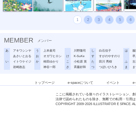
1
2
3
4
5
6
MEMBER
メンバー
あ
アキワシンヤ
う
上本眞司
川野隆司
し
白石佳子
は
服
あさいとおる
お
オガワヒロシ
け
K-SuKe
す
すがのやすのり
早
い
イトウケイジ
か
柿田ゆかり
こ
小松原 英
た
田川 秀樹
ふ
古
岩崎政志
神谷一郎
さ
斉藤好和
つ
つぼいひろき
ま
ま
トップページ
e-spaceについて
イベント
e
ここに掲載されている個々のイラストレーション、創
法律で認められたものを除き、無断での転用・引用は
COPYRIGHT 2009-2026 ILLUSTRATOR E SPACE. A