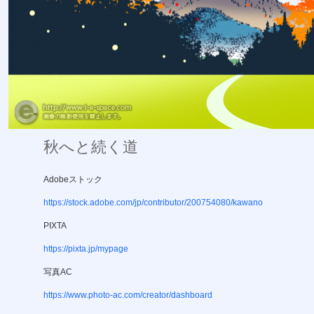
秋へと続く道
Adobeストック
https://stock.adobe.com/jp/contributor/200754080/kawano
PIXTA
https://pixta.jp/mypage
写真AC
https://www.photo-ac.com/creator/dashboard