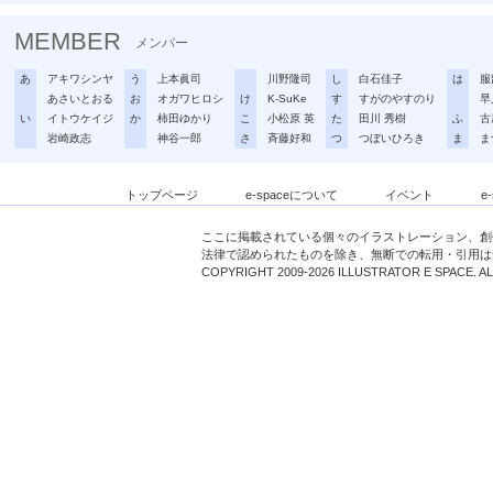
MEMBER
メンバー
あ
アキワシンヤ
う
上本眞司
川野隆司
し
白石佳子
は
服
あさいとおる
お
オガワヒロシ
け
K-SuKe
す
すがのやすのり
早
い
イトウケイジ
か
柿田ゆかり
こ
小松原 英
た
田川 秀樹
ふ
古
岩崎政志
神谷一郎
さ
斉藤好和
つ
つぼいひろき
ま
ま
トップページ
e-spaceについて
イベント
e
ここに掲載されている個々のイラストレーション、創
法律で認められたものを除き、無断での転用・引用は
COPYRIGHT 2009-2026 ILLUSTRATOR E SPACE. A