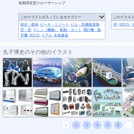
長期滞在型クルーザーシップ
このイラストが入っているカテゴリー
このイラス
樹木・森林
,
ビーチ・リゾート
,
ビル・高層建造物
,
SF
,
3DCG
,
空・雲
,
マシン（機械）
,
船舶・ヨット
,
飛行機・航
空機
,
3DCG
,
リアル
,
未来建築
丸子博史のその他のイラスト
アームロボ...
水素タンクロ...
宇宙エレベー...
LNGタンカー
渋谷上
計測器械
食品ケース
電子機器
生産ライン
生産ラ
1
2
3
4
5
6
…