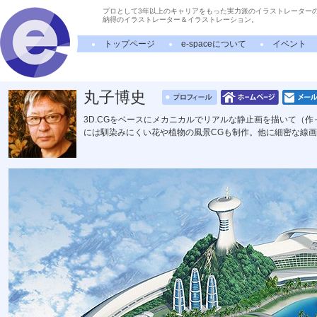
プロとして3年以上のキャリアをもった実力派のイラストレーター
納得のイラストレーター＆イラストレーション。
トップページ
e-spaceについて
イベント
丸子博史
3D.CGをベースにメカニカルでリアルな静止画を描いて（
には馴染みにくい花や植物の風景CGも制作。他に細密な線