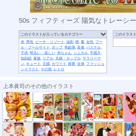
50s フィフティーズ 陽気なトレーシ
このイラストが入っているカテゴリー
このイラス
赤
,
男性
,
ビーチ・リゾート
,
油彩
,
橙
,
夏
,
女性
,
プー
ル・プールサイド
,
ポップ
,
色鉛筆
,
若者
,
パステル
,
子供
,
明るい・楽しい
,
赤ちゃん
,
シニカル
,
手描き
,
似顔絵
,
家族
,
リアル
,
夫婦・カップル
,
サラリーマ
ン
,
キュート
,
主婦
,
カワイイ
,
群衆
,
全身
,
ファッショ
ンイラスト
,
その他
,
レトロ
上本眞司のその他のイラスト
陽気なトレー...
50s バナナマン
50s フィフテ...
50s フィフテ...
50s 
50s陽気なト...
50s フィフテ...
50s フィフテ...
50s フィフテ...
50s 