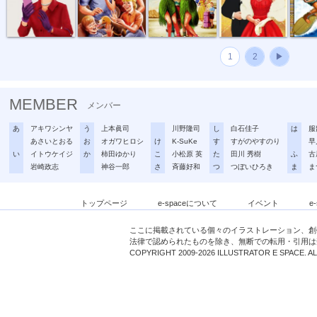
1
2
▶
MEMBER
メンバー
あ
アキワシンヤ
う
上本眞司
川野隆司
し
白石佳子
は
服
あさいとおる
お
オガワヒロシ
け
K-SuKe
す
すがのやすのり
早
い
イトウケイジ
か
柿田ゆかり
こ
小松原 英
た
田川 秀樹
ふ
古
岩崎政志
神谷一郎
さ
斉藤好和
つ
つぼいひろき
ま
ま
トップページ
e-spaceについて
イベント
e
ここに掲載されている個々のイラストレーション、創
法律で認められたものを除き、無断での転用・引用は
COPYRIGHT 2009-2026 ILLUSTRATOR E SPACE. A