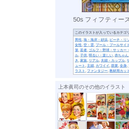
50s フィフティ
このイラストが入っているカテゴ
男性
,
海・海岸・砂浜
,
ビーチ・リ
女性
,
空・雲
,
プール・プールサイ
筆
,
若者
,
ゴルフ・野球・サッカー
ル
,
子供
,
明るい・楽しい
,
赤ちゃん
き
,
家族
,
リアル
,
夫婦・カップル
,
ュート
,
主婦
,
カワイイ
,
群衆
,
全身
,
ラスト
,
ファンタジー
,
教材用カッ
上本眞司のその他のイラスト
陽気なトレー...
50s バナナマン
50s フィ
50s陽気なト...
50s フィフテ...
50s フィ