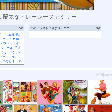
ーズ 陽気なトレーシーファミリー
リー
このイラストに含まれるタグ
ゾート
,
油彩
,
夏
,
ド
,
ポップ
,
色鉛
・バスケットボー
,
シニカル
,
手描
サラリーマン
,
キ
ファッションイ
ト
,
その他
,
レトロ
フテ...
50s フィフテ...
50s フィフテ...
50s フィフテ...
50s フィフテ...
フテ...
50s フィフテ...
50s フィフテ...
50s フィフテ...
50s フィフテ...