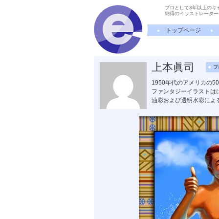
プロとして3年以上のキ
納得のイラストレーター
トップページ
上本眞司
1950年代のアメリカの
ファンタジーイラストは
油彩および透明水彩によ