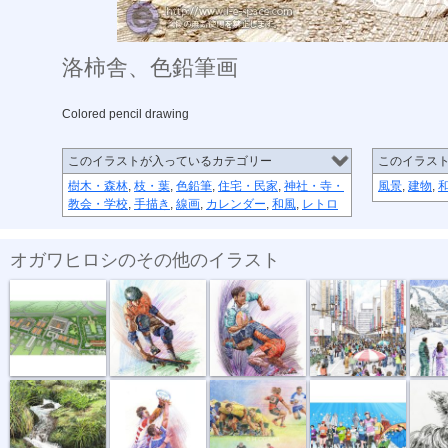
洛柿舎、色鉛筆画
Colored pencil drawing
このイラストが入っているカテゴリー
このイラス
樹木・森林
,
枝・葉
,
色鉛筆
,
住宅・民家
,
神社・寺・
風景
,
建物
,
教会・学校
,
手描き
,
線画
,
カレンダー
,
和風
,
レトロ
オガワヒロシのその他のイラスト
全仏オープン...
ボールペン画...
ボールペン画...
ボールペン画...
ボールペ
ボールペン画...
ラインアウト...
ラグビーイラ...
東京マラソン...
ボール