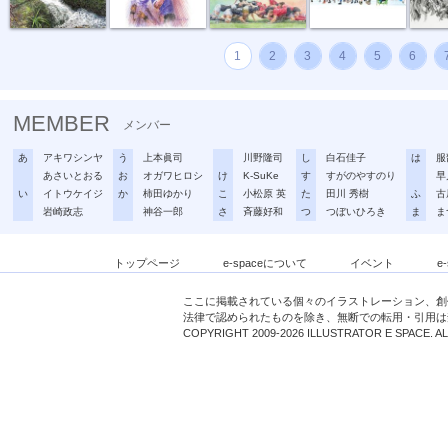
1
2
3
4
5
6
MEMBER
メンバー
あ
アキワシンヤ
う
上本眞司
川野隆司
し
白石佳子
は
服
あさいとおる
お
オガワヒロシ
け
K-SuKe
す
すがのやすのり
早
い
イトウケイジ
か
柿田ゆかり
こ
小松原 英
た
田川 秀樹
ふ
古
岩崎政志
神谷一郎
さ
斉藤好和
つ
つぼいひろき
ま
ま
トップページ
e-spaceについて
イベント
e
ここに掲載されている個々のイラストレーション、創
法律で認められたものを除き、無断での転用・引用は
COPYRIGHT 2009-2026 ILLUSTRATOR E SPACE. A