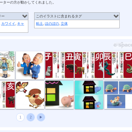
ーターの方が動かしてくれました。
リー
このイラストに含まれるタグ
,
カワイイ
,
キャ
粘土
,
ほのぼの
,
立体
の手引き3
サラリーマン
ねずみ・うし
とら・うさぎ
たつ・へび
いのしし
「ひばり」
ぶたちゃん
かばちゃん
かめちゃん
1
2
▶