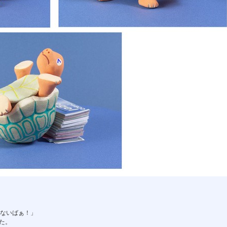
いないばぁ！」
た。