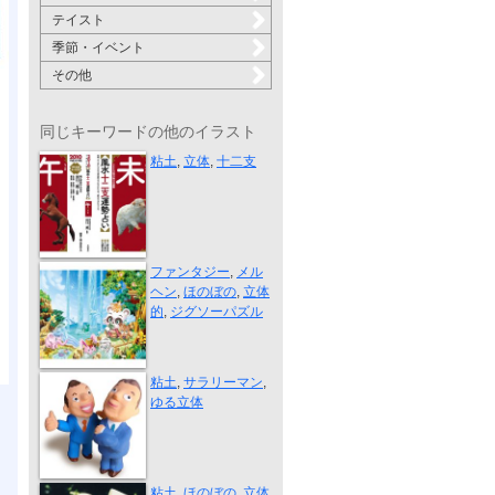
テイスト
季節・イベント
その他
同じキーワードの他のイラスト
うま・ひつじ
粘土
,
立体
,
十二支
コンペ用イラ...
ファンタジー
,
メル
ヘン
,
ほのぼの
,
立体
的
,
ジグソーパズル
サラリーマン
粘土
,
サラリーマン
,
ゆる立体
虫とり
粘土
,
ほのぼの
,
立体