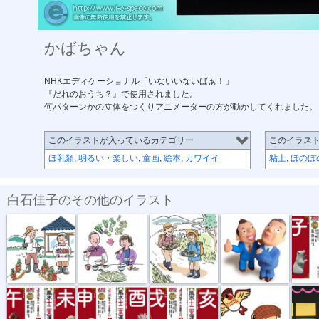
かばちゃん
NHKエディケーショナル「いないいないばぁ！」
『だれのおうち？』で使用されました。
何パターンかの立体をつくりアニメーターの方が動かしてくれました。
このイラストが入っているカテゴリー
このイラス
ほ乳類
,
明るい・楽しい
,
童画
,
絵本
,
カワイイ
粘土
,
ほのぼ
白石佳子のその他のイラスト
暮らしの手引き1
暮らしの手引き2
暮らしの手引き3
サラリーマン
ねずみ
うま・ひつじ
さる・とり
いぬ・いのしし
「ひばり」
ぶたち