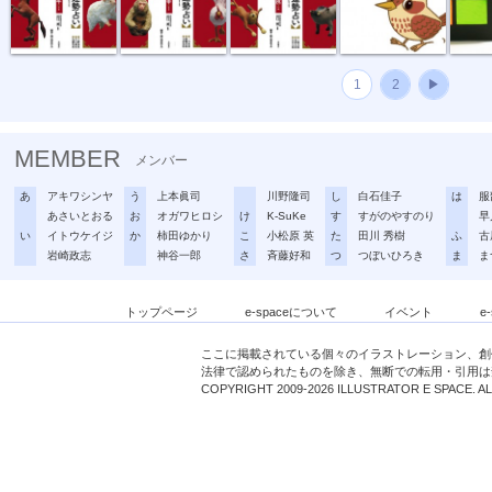
1
2
▶
MEMBER
メンバー
あ
アキワシンヤ
う
上本眞司
川野隆司
し
白石佳子
は
服
あさいとおる
お
オガワヒロシ
け
K-SuKe
す
すがのやすのり
早
い
イトウケイジ
か
柿田ゆかり
こ
小松原 英
た
田川 秀樹
ふ
古
岩崎政志
神谷一郎
さ
斉藤好和
つ
つぼいひろき
ま
ま
トップページ
e-spaceについて
イベント
e
ここに掲載されている個々のイラストレーション、創
法律で認められたものを除き、無断での転用・引用は
COPYRIGHT 2009-2026 ILLUSTRATOR E SPACE. A