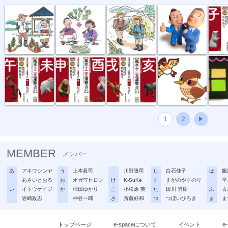
うま・ひつじ
さる・とり
いぬ・いのしし
「ひばり」
ぶたち
1
2
▶
MEMBER
メンバー
あ
アキワシンヤ
う
上本眞司
川野隆司
し
白石佳子
は
服
あさいとおる
お
オガワヒロシ
け
K-SuKe
す
すがのやすのり
早
い
イトウケイジ
か
柿田ゆかり
こ
小松原 英
た
田川 秀樹
ふ
古
岩崎政志
神谷一郎
さ
斉藤好和
つ
つぼいひろき
ま
ま
トップページ
e-spaceについて
イベント
e