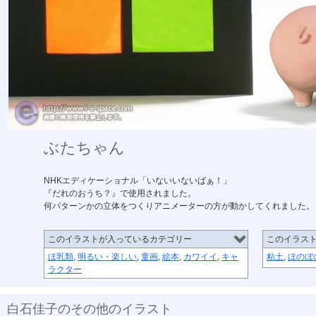
ぶたちゃん
NHKエディケーショナル「いないいないばぁ！」
『だれのおうち？』で使用されました。
何パターンかの立体をつくりアニメーターの方が動かしてくれました。
このイラストが入っているカテゴリー
このイラス
ほ乳類
,
明るい・楽しい
,
童画
,
絵本
,
カワイイ
,
キャ
粘土
,
ほのぼ
ラクター
白石佳子のその他のイラスト
暮らしの手引き1
暮らしの手引き2
暮らしの手引き3
サラリーマン
ねずみ