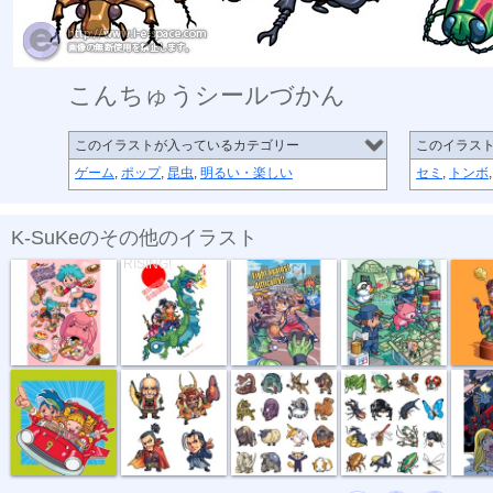
こんちゅうシールづかん
このイラストが入っているカテゴリー
このイラス
ゲーム
,
ポップ
,
昆虫
,
明るい・楽しい
セミ
,
トンボ
K-SuKeのその他のイラスト
メタボリック...
NIPPON
fight agains...
LET’S ...
西遊記
RISING!
知育CD「うた...
まんが伝記シ...
どうぶつシー...
こんちゅうシ...
吸血鬼ド