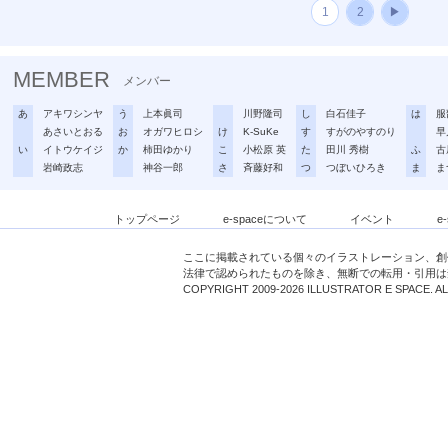
1
2
▶
MEMBER
メンバー
あ
アキワシンヤ
う
上本眞司
川野隆司
し
白石佳子
は
服
あさいとおる
お
オガワヒロシ
け
K-SuKe
す
すがのやすのり
早
い
イトウケイジ
か
柿田ゆかり
こ
小松原 英
た
田川 秀樹
ふ
古
岩崎政志
神谷一郎
さ
斉藤好和
つ
つぼいひろき
ま
ま
トップページ
e-spaceについて
イベント
e
ここに掲載されている個々のイラストレーション、創
法律で認められたものを除き、無断での転用・引用は
COPYRIGHT 2009-2026 ILLUSTRATOR E SPACE. A