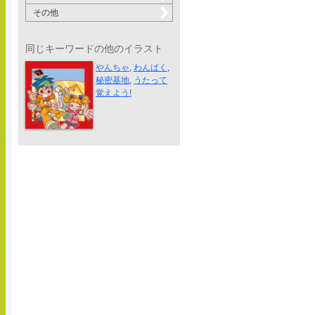
その他
同じキーワードの他のイラスト
知育CD「うた...
やんちゃ
,
わんぱく
,
秘密基地
,
うたって
覚えよう!