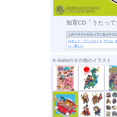
知育CD「うたって
このイラストが入っているカテゴ
ロボット・アンドロイド
,
ゲーム
,
い・楽しい
K-SuKeのその他のイラスト
メタボリック...
NIPPON
fight aga
RISING!
知育CD「うた...
まんが伝記シ...
どうぶつ