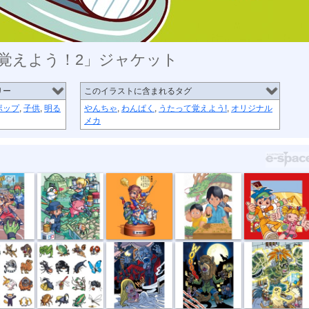
覚えよう！2」ジャケット
リー
このイラストに含まれるタグ
ポップ
,
子供
,
明る
やんちゃ
,
わんぱく
,
うたって覚えよう!
,
オリジナル
メカ
ins...
LET’S ...
西遊記
ライバル お...
知育CD「うた...
シー...
こんちゅうシ...
吸血鬼ドラキ...
狼男
フランケンシ...