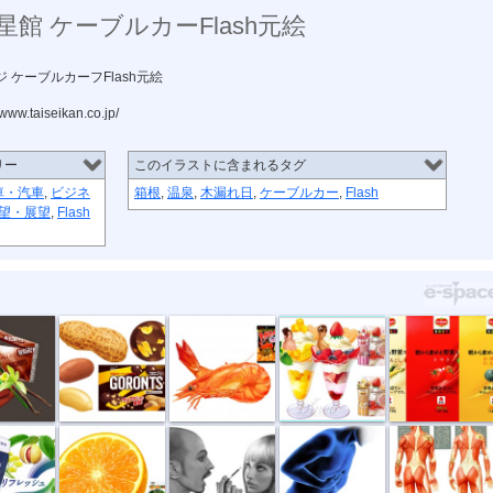
星館 ケーブルカーFlash元絵
 ケーブルカーフFlash元絵
taiseikan.co.jp/
リー
このイラストに含まれるタグ
車・汽車
,
ビジネ
箱根
,
温泉
,
木漏れ日
,
ケーブルカー
,
Flash
望・展望
,
Flash
Y&#821...
グリコ ゴロ...
東ハト トガ...
ボディーホイ...
デルモンテ・...
太田...
農協 フルー...
メイク修正化...
(コーワ) ト...
バンテリン ...