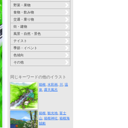
野菜・果物
食物・飲み物
交通・乗り物
街・建物
風景・自然・景色
テイスト
季節・イベント
色傾向
その他
同じキーワードの他のイラスト
箱根 堂ヶ島...
箱根
,
水彩画
,
川
,
温
泉
,
露天風呂
箱根
箱根
,
観光地
,
富士
山
,
箱根神社
,
箱根海
賊船