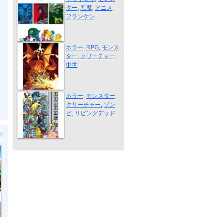
ター
,
悪魔
,
アニメ
,
フランケン
ドラゴン
ホラー
,
RPG
,
モンス
ター
,
クリーチャー
,
中世
ゾンビ
ホラー
,
モンスター
,
クリーチャー
,
ゾン
ビ
,
リビングデッド