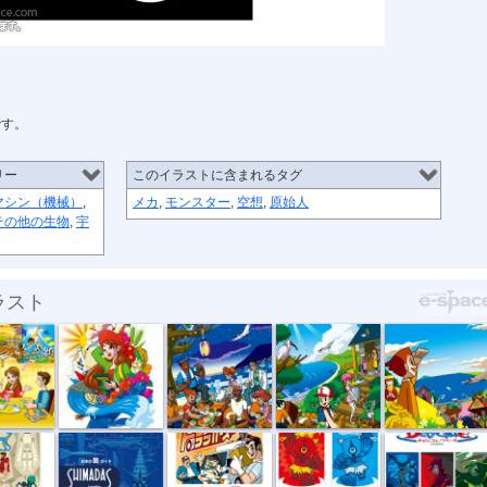
です。
リー
このイラストに含まれるタグ
マシン（機械）
,
メカ
,
モンスター
,
空想
,
原始人
その他の生物
,
宇
ラスト
ダー...
アイランダー...
アイランダー...
アイランダー...
アイランダー...
間の...
シマダス
トラッカーズ
Qee Key Chai...
デビルコレク...