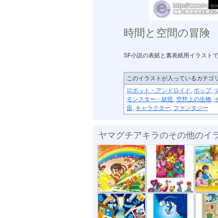
時間と空間の冒険
SF小説の表紙と裏表紙用イラスト
このイラストが入っているカテゴ
ロボット・アンドロイド
,
ポップ
,
モンスター・妖怪
,
空想上の生物
,
宙
,
キャラクター
,
ファンタジー
ヤマグチアキラのその他のイ
第788回ドリ...
The Midnight...
アイラン
未来アドベン...
夢見る宇宙人
時間と空