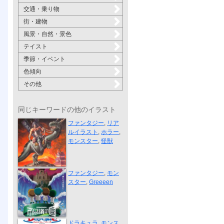
交通・乗り物
街・建物
風景・自然・景色
テイスト
季節・イベント
色傾向
その他
同じキーワードの他のイラスト
竜
ファンタジー
,
リア
ルイラスト
,
ホラー
,
モンスター
,
怪獣
Greeeenツア...
ファンタジー
,
モン
スター
,
Greeeen
デビルコレク...
ドラキュラ
,
モンス