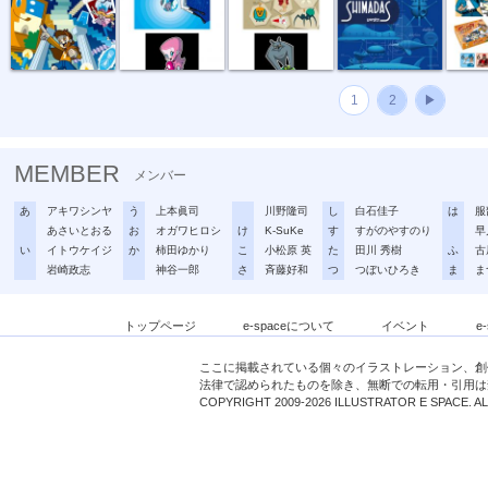
1
2
▶
MEMBER
メンバー
あ
アキワシンヤ
う
上本眞司
川野隆司
し
白石佳子
は
服
あさいとおる
お
オガワヒロシ
け
K-SuKe
す
すがのやすのり
早
い
イトウケイジ
か
柿田ゆかり
こ
小松原 英
た
田川 秀樹
ふ
古
岩崎政志
神谷一郎
さ
斉藤好和
つ
つぼいひろき
ま
ま
トップページ
e-spaceについて
イベント
e
ここに掲載されている個々のイラストレーション、創
法律で認められたものを除き、無断での転用・引用は
COPYRIGHT 2009-2026 ILLUSTRATOR E SPACE. A