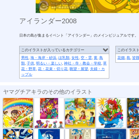
アイランダー2008
日本の島が集まるイベント「アイランダー」のメインビジュアルです。
このイラストが入っているカテゴリー
このイラス
男性
,
海・海岸・砂浜
,
ほ乳類
,
女性
,
空・雲
,
黄
,
鳥
花畑
,
島
,
皆
類
,
子供
,
明るい・楽しい
,
神社・寺・教会・学校
,
草
花・野草
,
花・花束・切り花
,
眺望・展望
,
夫婦・カ
ップル
ヤマグチアキラのその他のイラスト
第788回ドリ...
The Midnight...
アイランダー...
アイランダー...
アイラン
未来アドベン...
夢見る宇宙人
時間と空間の...
シマダス
トラッ